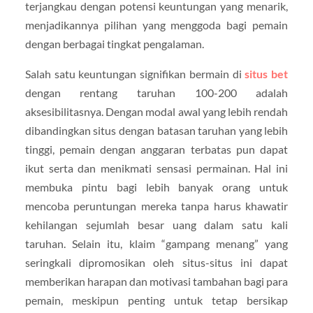
terjangkau dengan potensi keuntungan yang menarik,
menjadikannya pilihan yang menggoda bagi pemain
dengan berbagai tingkat pengalaman.
Salah satu keuntungan signifikan bermain di
situs bet
dengan rentang taruhan 100-200 adalah
aksesibilitasnya. Dengan modal awal yang lebih rendah
dibandingkan situs dengan batasan taruhan yang lebih
tinggi, pemain dengan anggaran terbatas pun dapat
ikut serta dan menikmati sensasi permainan. Hal ini
membuka pintu bagi lebih banyak orang untuk
mencoba peruntungan mereka tanpa harus khawatir
kehilangan sejumlah besar uang dalam satu kali
taruhan. Selain itu, klaim “gampang menang” yang
seringkali dipromosikan oleh situs-situs ini dapat
memberikan harapan dan motivasi tambahan bagi para
pemain, meskipun penting untuk tetap bersikap