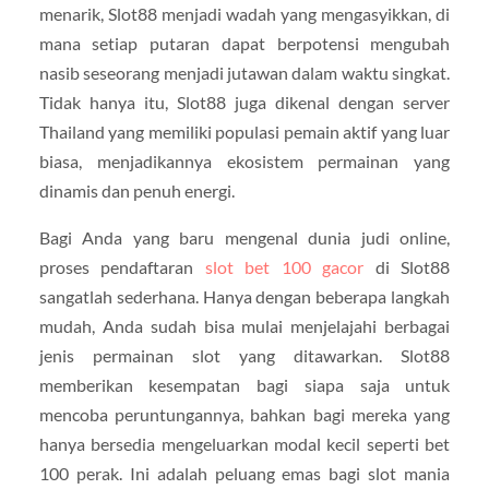
menarik, Slot88 menjadi wadah yang mengasyikkan, di
mana setiap putaran dapat berpotensi mengubah
nasib seseorang menjadi jutawan dalam waktu singkat.
Tidak hanya itu, Slot88 juga dikenal dengan server
Thailand yang memiliki populasi pemain aktif yang luar
biasa, menjadikannya ekosistem permainan yang
dinamis dan penuh energi.
Bagi Anda yang baru mengenal dunia judi online,
proses pendaftaran
slot bet 100 gacor
di Slot88
sangatlah sederhana. Hanya dengan beberapa langkah
mudah, Anda sudah bisa mulai menjelajahi berbagai
jenis permainan slot yang ditawarkan. Slot88
memberikan kesempatan bagi siapa saja untuk
mencoba peruntungannya, bahkan bagi mereka yang
hanya bersedia mengeluarkan modal kecil seperti bet
100 perak. Ini adalah peluang emas bagi slot mania