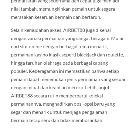
pendaftaran yang sederhana dan cepat juga menjadi
nilai tambah, memungkinkan pemain untuk segera
merasakan keseruan bermain dan bertaruh.
Selain kemudahan akses, AIRBET88 juga dikenal
dengan variasi permainan yang sangat beragam. Mulai
dari slot online dengan berbagai tema menarik,
permainan kasino klasik seperti blackjack dan roulette,
hingga taruhan olahraga pada berbagai cabang
populer. Keberagaman ini memastikan bahwa setiap
pemain dapat menemukan jenis permainan yang sesuai
dengan minat dan keahlian mereka. Lebih lanjut,
AIRBET88 secara rutin memperbarui koleksi
permainannya, menghadirkan opsi-opsi baru yang
segar dan menarik untuk menjaga pengalaman
bermain tetap seru dan tidak membosankan.