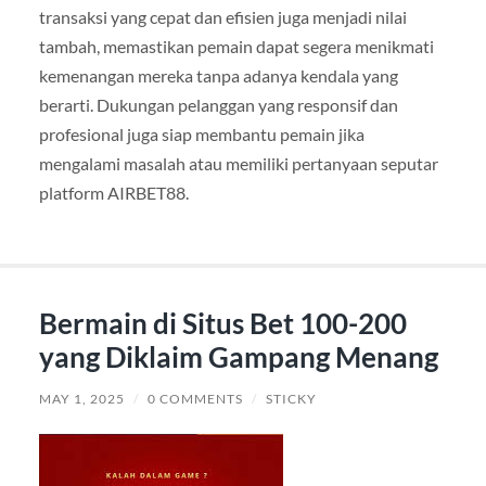
transaksi yang cepat dan efisien juga menjadi nilai
tambah, memastikan pemain dapat segera menikmati
kemenangan mereka tanpa adanya kendala yang
berarti. Dukungan pelanggan yang responsif dan
profesional juga siap membantu pemain jika
mengalami masalah atau memiliki pertanyaan seputar
platform AIRBET88.
Bermain di Situs Bet 100-200
yang Diklaim Gampang Menang
MAY 1, 2025
/
0 COMMENTS
/
STICKY