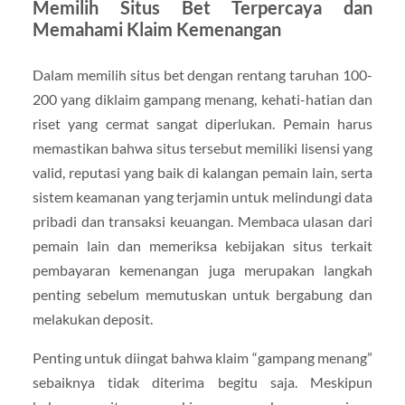
Memilih Situs Bet Terpercaya dan
Memahami Klaim Kemenangan
Dalam memilih situs bet dengan rentang taruhan 100-
200 yang diklaim gampang menang, kehati-hatian dan
riset yang cermat sangat diperlukan. Pemain harus
memastikan bahwa situs tersebut memiliki lisensi yang
valid, reputasi yang baik di kalangan pemain lain, serta
sistem keamanan yang terjamin untuk melindungi data
pribadi dan transaksi keuangan. Membaca ulasan dari
pemain lain dan memeriksa kebijakan situs terkait
pembayaran kemenangan juga merupakan langkah
penting sebelum memutuskan untuk bergabung dan
melakukan deposit.
Penting untuk diingat bahwa klaim “gampang menang”
sebaiknya tidak diterima begitu saja. Meskipun