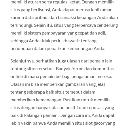
memiliki aturan serta regulasi ketat. Dengan memilih
situs yang berlisensi, Anda dapat merasa lebih aman
karena data pribadi dan transaksi keuangan Anda akan
terlindungi. Selain itu, situs yang terpercaya cenderung
memiliki sistem pembayaran yang cepat dan adil,
sehingga Anda tidak perlu khawatir tentang
penundaan dalam penarikan kemenangan Anda.
Selanjutnya, perhatikan juga ulasan dari pemain lain
tentang situs tersebut. Banyak forum dan komunitas
online di mana pemain berbagi pengalaman mereka.
Ulasan ini bisa memberikan gambaran yang jelas
tentang seberapa baik situs tersebut dalam
memberikan kemenangan. Pastikan untuk memilih
situs dengan banyak ulasan positif dan reputasi yang
baik di kalangan pemain. Dengan cara ini, Anda dapat
lebih yakin bahwa Anda memilih situs slot gacor yang