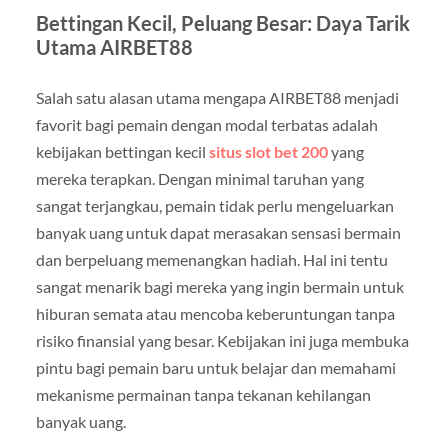
Bettingan Kecil, Peluang Besar: Daya Tarik
Utama AIRBET88
Salah satu alasan utama mengapa AIRBET88 menjadi
favorit bagi pemain dengan modal terbatas adalah
kebijakan bettingan kecil
situs slot bet 200
yang
mereka terapkan. Dengan minimal taruhan yang
sangat terjangkau, pemain tidak perlu mengeluarkan
banyak uang untuk dapat merasakan sensasi bermain
dan berpeluang memenangkan hadiah. Hal ini tentu
sangat menarik bagi mereka yang ingin bermain untuk
hiburan semata atau mencoba keberuntungan tanpa
risiko finansial yang besar. Kebijakan ini juga membuka
pintu bagi pemain baru untuk belajar dan memahami
mekanisme permainan tanpa tekanan kehilangan
banyak uang.