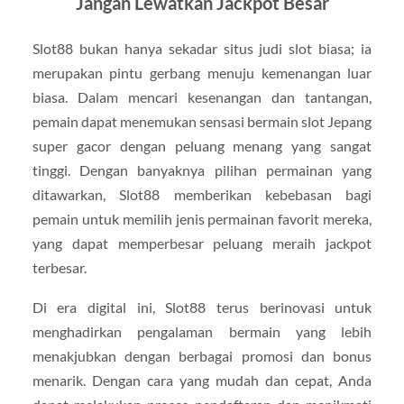
Jangan Lewatkan Jackpot Besar
Slot88 bukan hanya sekadar situs judi slot biasa; ia
merupakan pintu gerbang menuju kemenangan luar
biasa. Dalam mencari kesenangan dan tantangan,
pemain dapat menemukan sensasi bermain slot Jepang
super gacor dengan peluang menang yang sangat
tinggi. Dengan banyaknya pilihan permainan yang
ditawarkan, Slot88 memberikan kebebasan bagi
pemain untuk memilih jenis permainan favorit mereka,
yang dapat memperbesar peluang meraih jackpot
terbesar.
Di era digital ini, Slot88 terus berinovasi untuk
menghadirkan pengalaman bermain yang lebih
menakjubkan dengan berbagai promosi dan bonus
menarik. Dengan cara yang mudah dan cepat, Anda