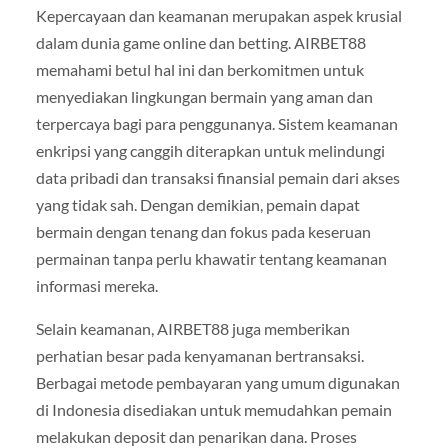
Kepercayaan dan keamanan merupakan aspek krusial
dalam dunia game online dan betting. AIRBET88
memahami betul hal ini dan berkomitmen untuk
menyediakan lingkungan bermain yang aman dan
terpercaya bagi para penggunanya. Sistem keamanan
enkripsi yang canggih diterapkan untuk melindungi
data pribadi dan transaksi finansial pemain dari akses
yang tidak sah. Dengan demikian, pemain dapat
bermain dengan tenang dan fokus pada keseruan
permainan tanpa perlu khawatir tentang keamanan
informasi mereka.
Selain keamanan, AIRBET88 juga memberikan
perhatian besar pada kenyamanan bertransaksi.
Berbagai metode pembayaran yang umum digunakan
di Indonesia disediakan untuk memudahkan pemain
melakukan deposit dan penarikan dana. Proses