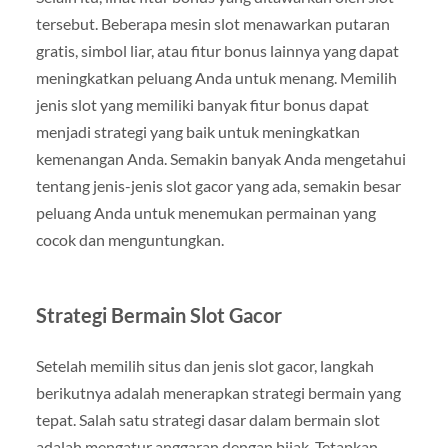
tersebut. Beberapa mesin slot menawarkan putaran
gratis, simbol liar, atau fitur bonus lainnya yang dapat
meningkatkan peluang Anda untuk menang. Memilih
jenis slot yang memiliki banyak fitur bonus dapat
menjadi strategi yang baik untuk meningkatkan
kemenangan Anda. Semakin banyak Anda mengetahui
tentang jenis-jenis slot gacor yang ada, semakin besar
peluang Anda untuk menemukan permainan yang
cocok dan menguntungkan.
Strategi Bermain Slot Gacor
Setelah memilih situs dan jenis slot gacor, langkah
berikutnya adalah menerapkan strategi bermain yang
tepat. Salah satu strategi dasar dalam bermain slot
adalah mengatur anggaran dengan bijak. Tetapkan