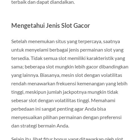
terbaik dan dapat diandalkan.
Mengetahui Jenis Slot Gacor
Setelah menemukan situs yang terpercaya, saatnya
untuk menyelami berbagai jenis permainan slot yang
tersedia. Tidak semua slot memiliki karakteristik yang
sama; beberapa slot mungkin lebih gacor dibandingkan
yang lainnya. Biasanya, mesin slot dengan volatilitas
rendah menawarkan frekuensi kemenangan yang lebih
tinggi, meskipun jumlah jackpotnya mungkin tidak
sebesar slot dengan volatilitas tinggi. Memahami
perbedaan ini sangat penting agar Anda bisa
menyesuaikan pilihan permainan dengan preferensi
dan strategi bermain Anda.
Selain itu, lihat fitur bonus yang ditawarkan oleh slot