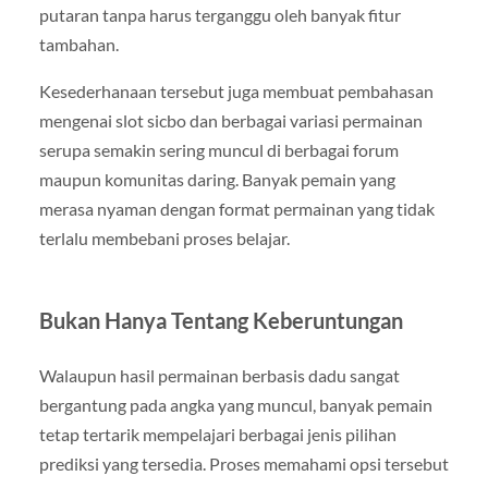
putaran tanpa harus terganggu oleh banyak fitur
tambahan.
Kesederhanaan tersebut juga membuat pembahasan
mengenai slot sicbo dan berbagai variasi permainan
serupa semakin sering muncul di berbagai forum
maupun komunitas daring. Banyak pemain yang
merasa nyaman dengan format permainan yang tidak
terlalu membebani proses belajar.
Bukan Hanya Tentang Keberuntungan
Walaupun hasil permainan berbasis dadu sangat
bergantung pada angka yang muncul, banyak pemain
tetap tertarik mempelajari berbagai jenis pilihan
prediksi yang tersedia. Proses memahami opsi tersebut