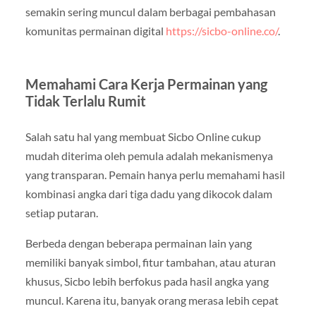
semakin sering muncul dalam berbagai pembahasan
komunitas permainan digital
https://sicbo-online.co/
.
Memahami Cara Kerja Permainan yang
Tidak Terlalu Rumit
Salah satu hal yang membuat Sicbo Online cukup
mudah diterima oleh pemula adalah mekanismenya
yang transparan. Pemain hanya perlu memahami hasil
kombinasi angka dari tiga dadu yang dikocok dalam
setiap putaran.
Berbeda dengan beberapa permainan lain yang
memiliki banyak simbol, fitur tambahan, atau aturan
khusus, Sicbo lebih berfokus pada hasil angka yang
muncul. Karena itu, banyak orang merasa lebih cepat