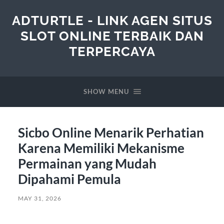
ADTURTLE - LINK AGEN SITUS
SLOT ONLINE TERBAIK DAN
TERPERCAYA
SHOW MENU
Sicbo Online Menarik Perhatian
Karena Memiliki Mekanisme
Permainan yang Mudah
Dipahami Pemula
MAY 31, 2026