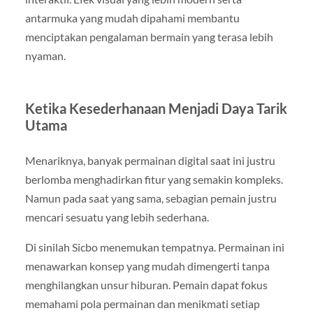
antarmuka yang mudah dipahami membantu
menciptakan pengalaman bermain yang terasa lebih
nyaman.
Ketika Kesederhanaan Menjadi Daya Tarik
Utama
Menariknya, banyak permainan digital saat ini justru
berlomba menghadirkan fitur yang semakin kompleks.
Namun pada saat yang sama, sebagian pemain justru
mencari sesuatu yang lebih sederhana.
Di sinilah Sicbo menemukan tempatnya. Permainan ini
menawarkan konsep yang mudah dimengerti tanpa
menghilangkan unsur hiburan. Pemain dapat fokus
memahami pola permainan dan menikmati setiap