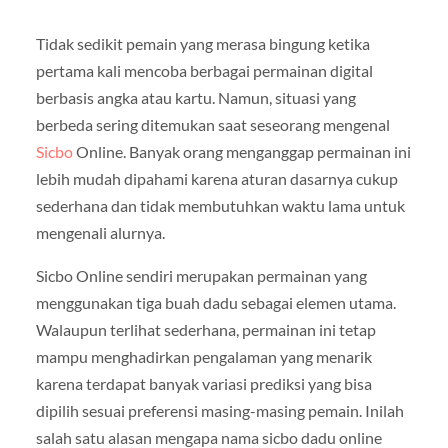
Tidak sedikit pemain yang merasa bingung ketika
pertama kali mencoba berbagai permainan digital
berbasis angka atau kartu. Namun, situasi yang
berbeda sering ditemukan saat seseorang mengenal
Sicbo
Online. Banyak orang menganggap permainan ini
lebih mudah dipahami karena aturan dasarnya cukup
sederhana dan tidak membutuhkan waktu lama untuk
mengenali alurnya.
Sicbo Online sendiri merupakan permainan yang
menggunakan tiga buah dadu sebagai elemen utama.
Walaupun terlihat sederhana, permainan ini tetap
mampu menghadirkan pengalaman yang menarik
karena terdapat banyak variasi prediksi yang bisa
dipilih sesuai preferensi masing-masing pemain. Inilah
salah satu alasan mengapa nama sicbo dadu online