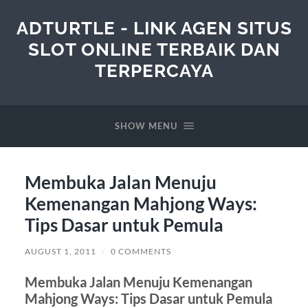
ADTURTLE - LINK AGEN SITUS
SLOT ONLINE TERBAIK DAN
TERPERCAYA
SHOW MENU
Membuka Jalan Menuju
Kemenangan Mahjong Ways:
Tips Dasar untuk Pemula
AUGUST 1, 2011
/
0 COMMENTS
Membuka Jalan Menuju Kemenangan
Mahjong Ways: Tips Dasar untuk Pemula