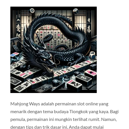
Mahjong Ways adalah permainan slot online yang
menarik dengan tema budaya Tiongkok yang kaya. Bagi
pemula, permainan ini mungkin terlihat rumit. Namun,
dengan tips dan trik dasar ini, Anda dapat mulai