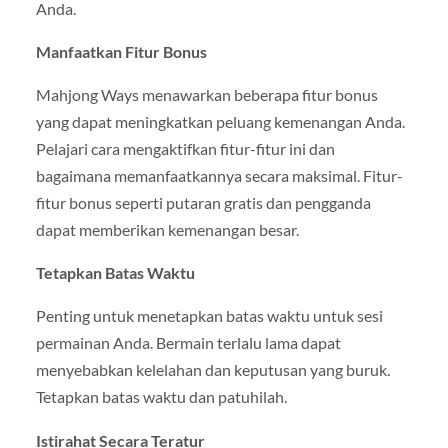
Anda.
Manfaatkan Fitur Bonus
Mahjong Ways menawarkan beberapa fitur bonus
yang dapat meningkatkan peluang kemenangan Anda.
Pelajari cara mengaktifkan fitur-fitur ini dan
bagaimana memanfaatkannya secara maksimal. Fitur-
fitur bonus seperti putaran gratis dan pengganda
dapat memberikan kemenangan besar.
Tetapkan Batas Waktu
Penting untuk menetapkan batas waktu untuk sesi
permainan Anda. Bermain terlalu lama dapat
menyebabkan kelelahan dan keputusan yang buruk.
Tetapkan batas waktu dan patuhilah.
Istirahat Secara Teratur