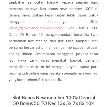
tambahan sambutan hangat kepada pemain baru
bersama menawarkan bonus new member 100% di
depan, menciptakan kesempatan lebih besar untuk
menggapai kemenangan. Situs
https://glowintheparkmiami.com/
Slot Bonus 100
Depo 25 Bonus 25 mengakomodasi beraneka type
permainan slot, menjadi dari slot 3 reel sampai 5 reel,
bersama bervariasi pilihan sampai menggapai ratusan
apalagi ribuan. Kesempatan menggapai jackpot besar
jadi daya tarik yang memikat banyak pemain,
menjadikan platform ini sebagai obyek utama para
pecinta judi online yang inginkan pengalaman bermain
yang komprehensif dan menarik.
Slot Bonus New member 100% Deposit
50 Bonus 50 TO Kecil 3x 5x 7x 8x 10x