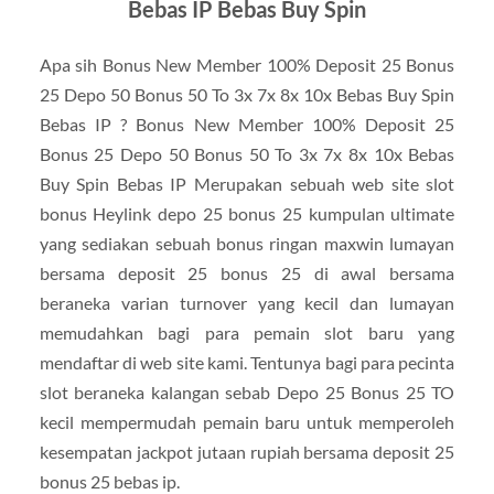
Bebas IP Bebas Buy Spin
Apa sih Bonus New Member 100% Deposit 25 Bonus
25 Depo 50 Bonus 50 To 3x 7x 8x 10x Bebas Buy Spin
Bebas IP ? Bonus New Member 100% Deposit 25
Bonus 25 Depo 50 Bonus 50 To 3x 7x 8x 10x Bebas
Buy Spin Bebas IP Merupakan sebuah web site slot
bonus Heylink depo 25 bonus 25 kumpulan ultimate
yang sediakan sebuah bonus ringan maxwin lumayan
bersama deposit 25 bonus 25 di awal bersama
beraneka varian turnover yang kecil dan lumayan
memudahkan bagi para pemain slot baru yang
mendaftar di web site kami. Tentunya bagi para pecinta
slot beraneka kalangan sebab Depo 25 Bonus 25 TO
kecil mempermudah pemain baru untuk memperoleh
kesempatan jackpot jutaan rupiah bersama deposit 25
bonus 25 bebas ip.