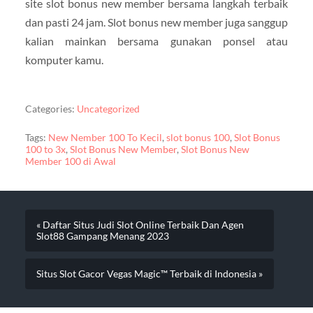
site slot bonus new member bersama langkah terbaik
dan pasti 24 jam. Slot bonus new member juga sanggup
kalian mainkan bersama gunakan ponsel atau
komputer kamu.
Categories:
Uncategorized
Tags:
New Nember 100 To Kecil
,
slot bonus 100
,
Slot Bonus
100 to 3x
,
Slot Bonus New Member
,
Slot Bonus New
Member 100 di Awal
« Daftar Situs Judi Slot Online Terbaik Dan Agen
Slot88 Gampang Menang 2023
Situs Slot Gacor Vegas Magic™ Terbaik di Indonesia »