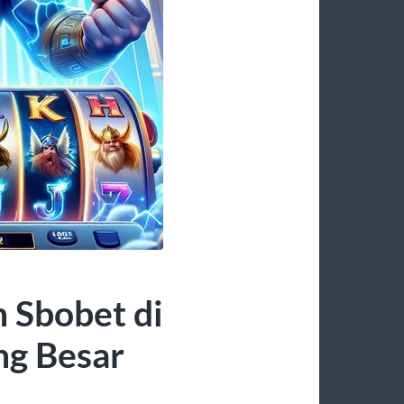
n Sbobet di
ng Besar