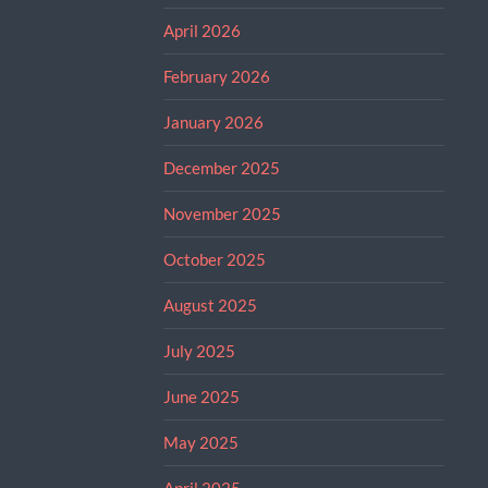
April 2026
February 2026
January 2026
December 2025
November 2025
October 2025
August 2025
July 2025
June 2025
May 2025