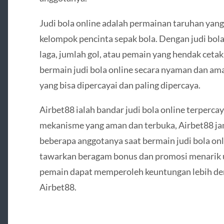
Judi bola online adalah permainan taruhan yang
kelompok pencinta sepak bola. Dengan judi bola
laga, jumlah gol, atau pemain yang hendak cetak
bermain judi bola online secara nyaman dan a
yang bisa dipercayai dan paling dipercaya.
Airbet88 ialah bandar judi bola online terperca
mekanisme yang aman dan terbuka, Airbet88 
beberapa anggotanya saat bermain judi bola onl
tawarkan beragam bonus dan promosi menarik 
pemain dapat memperoleh keuntungan lebih deng
Airbet88.