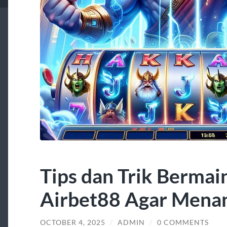
Tips dan Trik Bermai
Airbet88 Agar Mena
OCTOBER 4, 2025
/
ADMIN
/
0 COMMENTS