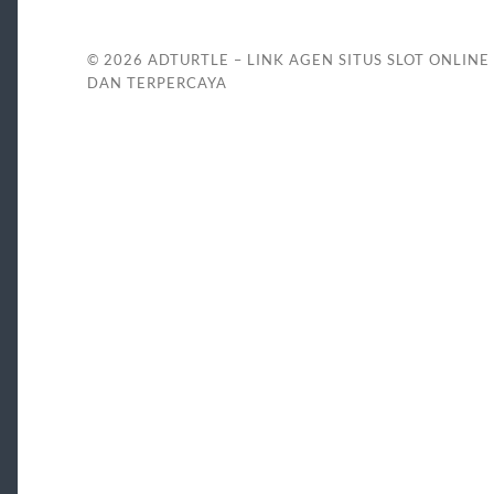
© 2026
ADTURTLE – LINK AGEN SITUS SLOT ONLINE
DAN TERPERCAYA