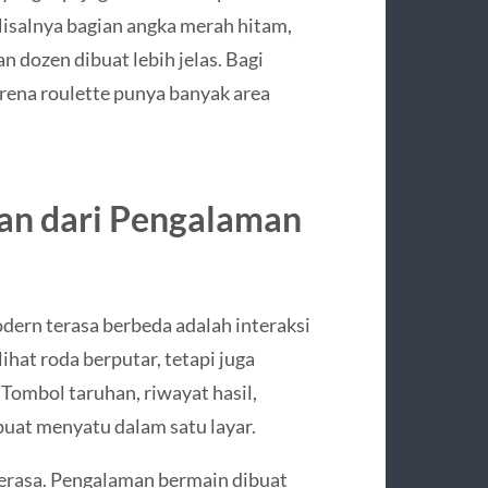
salnya bagian angka merah hitam,
an dozen dibuat lebih jelas. Bagi
rena roulette punya banyak area
gian dari Pengalaman
dern terasa berbeda adalah interaksi
hat roda berputar, tetapi juga
 Tombol taruhan, riwayat hasil,
buat menyatu dalam satu layar.
i terasa. Pengalaman bermain dibuat