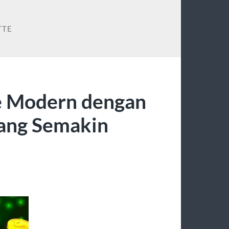
TTE
ne Modern dengan
yang Semakin