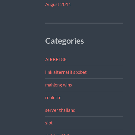
August 2011
Categories
AIRBET88
link alternatif sbobet
mahjong wins
roulette
server thailand
slot