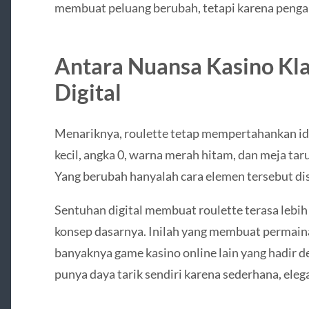
membuat peluang berubah, tetapi karena pengala
Antara Nuansa Kasino Kla
Digital
Menariknya, roulette tetap mempertahankan iden
kecil, angka 0, warna merah hitam, dan meja ta
Yang berubah hanyalah cara elemen tersebut dis
Sentuhan digital membuat roulette terasa leb
konsep dasarnya. Inilah yang membuat permainan
banyaknya game kasino online lain yang hadir de
punya daya tarik sendiri karena sederhana, eleg