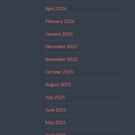
April 2026
February 2026
January 2026
December 2025
November 2025
October 2025
August 2025
July 2025
June 2025
May 2025