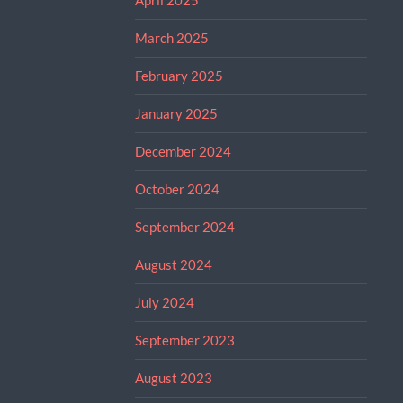
April 2025
March 2025
February 2025
January 2025
December 2024
October 2024
September 2024
August 2024
July 2024
September 2023
August 2023