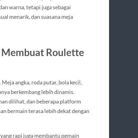
an warna, tetapi juga sebagai
sual menarik, dan suasana meja
 Membuat Roulette
 Meja angka, roda putar, bola kecil,
annya berkembang lebih dinamis.
man dilihat, dan beberapa platform
an bermain terasa lebih dekat dengan
n yang rapi juga membantu pemain