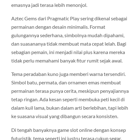
emasnya jadi terasa lebih menonjol.
Aztec Gems dari Pragmatic Play sering dikenal sebagai
permainan dengan desain minimalis. Format
gulungannya sederhana, simbolnya mudah dipahami,
dan suasananya tidak membuat mata cepat lelah. Bagi
sebagian pemain, ini menjadi nilai plus karena mereka
tidak perlu memahami banyak fitur rumit sejak awal.
Tema peradaban kuno juga memberi warna tersendiri.
Simbol batu, permata, dan ornamen emas membuat
permainan terasa punya cerita, meskipun penyajiannya
tetap ringan. Ada kesan seperti membuka peti kecil di
dalam kuil lama, bukan dalam arti berlebihan, tapi lebih
ke suasana visual yang dibangun secara konsisten.
Di tengah banyaknya game slot online dengan konsep
futuristik, tema seperti ini justru terasa cukup segar.