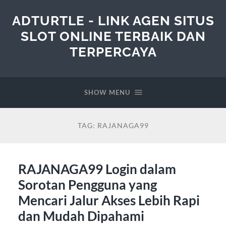
ADTURTLE - LINK AGEN SITUS
SLOT ONLINE TERBAIK DAN
TERPERCAYA
SHOW MENU
TAG:
RAJANAGA99
RAJANAGA99 Login dalam
Sorotan Pengguna yang
Mencari Jalur Akses Lebih Rapi
dan Mudah Dipahami