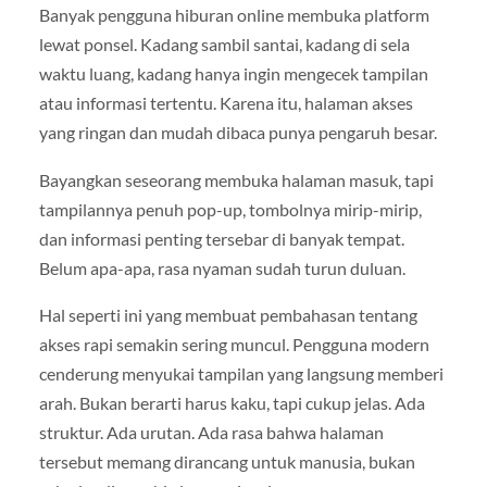
Banyak pengguna hiburan online membuka platform
lewat ponsel. Kadang sambil santai, kadang di sela
waktu luang, kadang hanya ingin mengecek tampilan
atau informasi tertentu. Karena itu, halaman akses
yang ringan dan mudah dibaca punya pengaruh besar.
Bayangkan seseorang membuka halaman masuk, tapi
tampilannya penuh pop-up, tombolnya mirip-mirip,
dan informasi penting tersebar di banyak tempat.
Belum apa-apa, rasa nyaman sudah turun duluan.
Hal seperti ini yang membuat pembahasan tentang
akses rapi semakin sering muncul. Pengguna modern
cenderung menyukai tampilan yang langsung memberi
arah. Bukan berarti harus kaku, tapi cukup jelas. Ada
struktur. Ada urutan. Ada rasa bahwa halaman
tersebut memang dirancang untuk manusia, bukan