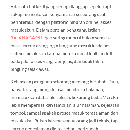
Ada satu hal kecil yang sering dianggap sepele, tapi
cukup menentukan kenyamanan seseorang saat
berinteraksi dengan platform hiburan online: akses
masuk akun. Dalam obrolan pengguna, istilah
RAJANAGA99 Login
sering muncul bukan semata-
mata karena orang ingin langsung masuk ke dalam
sistem, melainkan karena mereka mulai lebih peduli
pada jalur akses yang rapi, jelas, dan tidak bikin
bingung sejak awal.
Kebiasaan pengguna sekarang memang berubah. Dulu,
banyak orang mungkin asal membuka halaman,
memasukkan data, lalu selesai. Sekarang beda. Mereka
lebih memperhatikan tampilan, alur halaman, kejelasan
tombol, sampai apakah proses masuk terasa aman dan
masuk akal. Bukan karena semua orang jadi teknis, tapi
karena pengalaman digital sehari-hari sudah