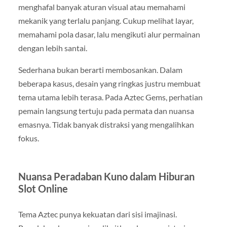
menghafal banyak aturan visual atau memahami
mekanik yang terlalu panjang. Cukup melihat layar,
memahami pola dasar, lalu mengikuti alur permainan
dengan lebih santai.
Sederhana bukan berarti membosankan. Dalam
beberapa kasus, desain yang ringkas justru membuat
tema utama lebih terasa. Pada Aztec Gems, perhatian
pemain langsung tertuju pada permata dan nuansa
emasnya. Tidak banyak distraksi yang mengalihkan
fokus.
Nuansa Peradaban Kuno dalam Hiburan
Slot Online
Tema Aztec punya kekuatan dari sisi imajinasi.