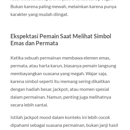
Bukan karena paling mewah, melainkan karena punya
karakter yang mudah diingat.
Ekspektasi Pemain Saat Melihat Simbol
Emas dan Permata
Ketika sebuah permainan membawa elemen emas,
permata, atau harta karun, biasanya pemain langsung
membayangkan suasana yang megah. Wajar saja,
karena simbol seperti itu memang sering dikaitkan
dengan hadiah besar, jackpot, atau momen spesial
dalam permainan. Namun, penting juga melihatnya
secara lebih santai.
Istilah jackpot mood dalam konteks ini lebih cocok
dipahami sebagai suasana permainan, bukan janji hasil