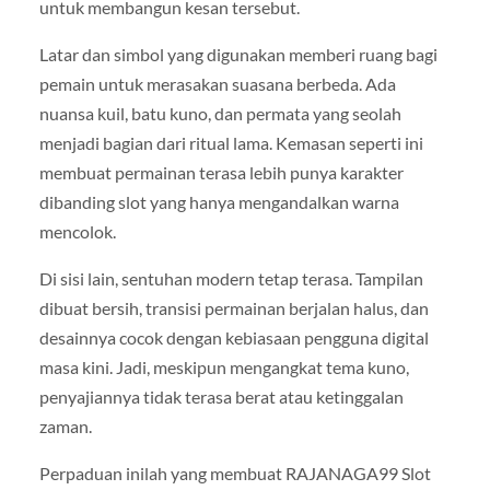
untuk membangun kesan tersebut.
Latar dan simbol yang digunakan memberi ruang bagi
pemain untuk merasakan suasana berbeda. Ada
nuansa kuil, batu kuno, dan permata yang seolah
menjadi bagian dari ritual lama. Kemasan seperti ini
membuat permainan terasa lebih punya karakter
dibanding slot yang hanya mengandalkan warna
mencolok.
Di sisi lain, sentuhan modern tetap terasa. Tampilan
dibuat bersih, transisi permainan berjalan halus, dan
desainnya cocok dengan kebiasaan pengguna digital
masa kini. Jadi, meskipun mengangkat tema kuno,
penyajiannya tidak terasa berat atau ketinggalan
zaman.
Perpaduan inilah yang membuat RAJANAGA99 Slot