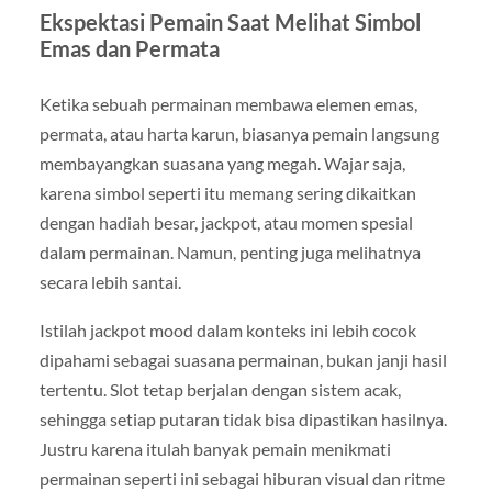
Ekspektasi Pemain Saat Melihat Simbol
Emas dan Permata
Ketika sebuah permainan membawa elemen emas,
permata, atau harta karun, biasanya pemain langsung
membayangkan suasana yang megah. Wajar saja,
karena simbol seperti itu memang sering dikaitkan
dengan hadiah besar, jackpot, atau momen spesial
dalam permainan. Namun, penting juga melihatnya
secara lebih santai.
Istilah jackpot mood dalam konteks ini lebih cocok
dipahami sebagai suasana permainan, bukan janji hasil
tertentu. Slot tetap berjalan dengan sistem acak,
sehingga setiap putaran tidak bisa dipastikan hasilnya.
Justru karena itulah banyak pemain menikmati
permainan seperti ini sebagai hiburan visual dan ritme