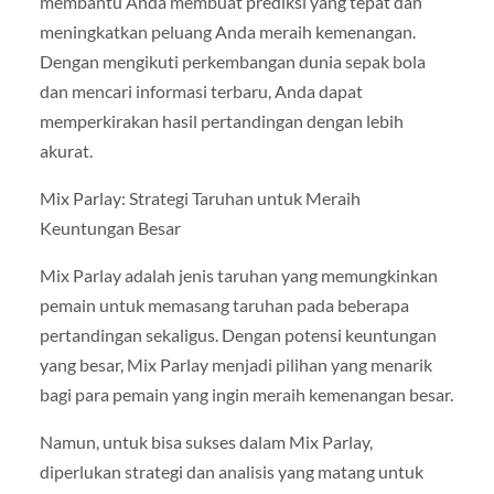
membantu Anda membuat prediksi yang tepat dan
meningkatkan peluang Anda meraih kemenangan.
Dengan mengikuti perkembangan dunia sepak bola
dan mencari informasi terbaru, Anda dapat
memperkirakan hasil pertandingan dengan lebih
akurat.
Mix Parlay: Strategi Taruhan untuk Meraih
Keuntungan Besar
Mix Parlay adalah jenis taruhan yang memungkinkan
pemain untuk memasang taruhan pada beberapa
pertandingan sekaligus. Dengan potensi keuntungan
yang besar, Mix Parlay menjadi pilihan yang menarik
bagi para pemain yang ingin meraih kemenangan besar.
Namun, untuk bisa sukses dalam Mix Parlay,
diperlukan strategi dan analisis yang matang untuk