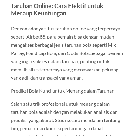
Taruhan Online: Cara Efektif untuk
Meraup Keuntungan
Dengan adanya situs taruhan online yang terpercaya
seperti Airbet88, para pemain bisa dengan mudah
mengakses berbagai jenis taruhan bola seperti Mix
Parlay, Handicap Bola, dan Odds Bola. Sebagai pemain
yang ingin sukses dalam taruhan, penting untuk
memilih situs terpercaya yang menawarkan peluang
yang adil dan transaksi yang aman.
Prediksi Bola Kunci untuk Menang dalam Taruhan
Salah satu trik profesional untuk menang dalam
taruhan bola adalah dengan melakukan analisis dan
prediksi yang akurat. Studi secara mendalam tentang
tim, pemain, dan kondisi pertandingan dapat