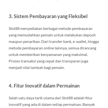
3. Sistem Pembayaran yang Fleksibel
Slot88 menyediakan berbagai metode pembayaran
yang memudahkan pemain untuk melakukan deposit
maupun penarikan. Dari transfer bank, e-wallet, hingga
metode pembayaran online lainnya, semua dirancang
untuk memberikan kenyamanan yang maksimal.
Proses transaksi yang cepat dan transparan juga
menjadi nilai tambah bagi pemain.
4. Fitur Inovatif dalam Permainan
Salah satu daya tarik utama dari Slot88 adalah fitur
inovatif yang ada di dalam setiap permainan. Banyak