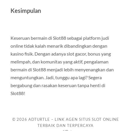
Kesimpulan
Keseruan bermain di Slot88 sebagai platform judi
online tidak kalah menarik dibandingkan dengan
kasino fisik. Dengan adanya slot gacor, bonus yang
melimpah, dan komunitas yang aktif, pengalaman
bermain di Slot88 menjadi lebih menyenangkan dan
menguntungkan. Jadi, tunggu apa lagi? Segera
bergabung dan rasakan keseruan tanpa henti di
Slot88!
© 2026
ADTURTLE – LINK AGEN SITUS SLOT ONLINE
TERBAIK DAN TERPERCAYA