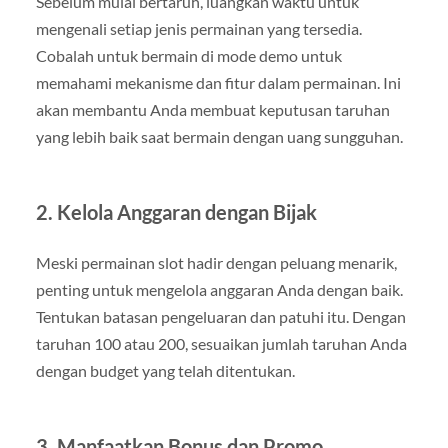
Sebelum mulai bertaruh, luangkan waktu untuk
mengenali setiap jenis permainan yang tersedia.
Cobalah untuk bermain di mode demo untuk
memahami mekanisme dan fitur dalam permainan. Ini
akan membantu Anda membuat keputusan taruhan
yang lebih baik saat bermain dengan uang sungguhan.
2. Kelola Anggaran dengan Bijak
Meski permainan slot hadir dengan peluang menarik,
penting untuk mengelola anggaran Anda dengan baik.
Tentukan batasan pengeluaran dan patuhi itu. Dengan
taruhan 100 atau 200, sesuaikan jumlah taruhan Anda
dengan budget yang telah ditentukan.
3. Manfaatkan Bonus dan Promo