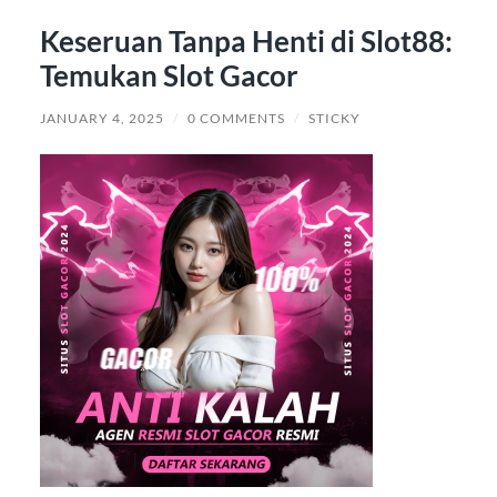
Keseruan Tanpa Henti di Slot88:
Temukan Slot Gacor
JANUARY 4, 2025
/
0 COMMENTS
/
STICKY