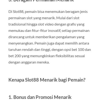
Di Slot88, pemain bisa menemukan beragam jenis
permainan slot yang menarik. Mulai dari slot
tradisional hingga slot video dengan grafis yang
memukau dan fitur-fitur inovatif, setiap permainan
dirancang untuk memberikan pengalaman yang
menyenangkan. Pemain juga dapat memilih antara
taruhan rendah dan tinggi, dengan opsi bet 100 dan
bet 200 yang memungkinkan fleksibilitas sesuai
dengan anggaran mereka.
Kenapa Slot88 Menarik bagi Pemain?
1. Bonus dan Promosi Menarik