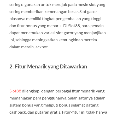
sering digunakan untuk merujuk pada mesin slot yang
sering memberikan kemenangan besar. Slot gacor
biasanya memiliki tingkat pengembalian yang tinggi
dan fitur bonus yang menarik. Di Slot88, para pemain
dapat menemukan variasi slot gacor yang menjanjikan
ini, sehingga meningkatkan kemungkinan mereka
dalam meraih jackpot.
2. Fitur Menarik yang Ditawarkan
Slot88
dilengkapi dengan berbagai fitur menarik yang
memanjakan para penggunanya. Salah satunya adalah
sistem bonus yang meliputi bonus selamat datang,
cashback, dan putaran gratis. Fitur-fitur ini tidak hanya