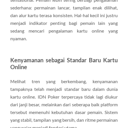
sederhana: permainan lancar, tampilan enak dilihat,
dan alur kartu terasa konsisten. Hal-hal kecil ini justru
menjadi indikator penting bagi pemain lain yang
sedang mencari pengalaman kartu online yang
nyaman.
Kenyamanan sebagai Standar Baru Kartu
Online
Melihat tren yang berkembang, kenyamanan
tampaknya telah menjadi standar baru dalam dunia
kartu online. IDN Poker terpercaya tidak lagi diukur
dari janji besar, melainkan dari seberapa baik platform
tersebut memenuhi kebutuhan dasar pemain. Sistem
yang stabil, tampilan yang bersih, dan ritme permainan
yang wajar menjadi fondasi utama.