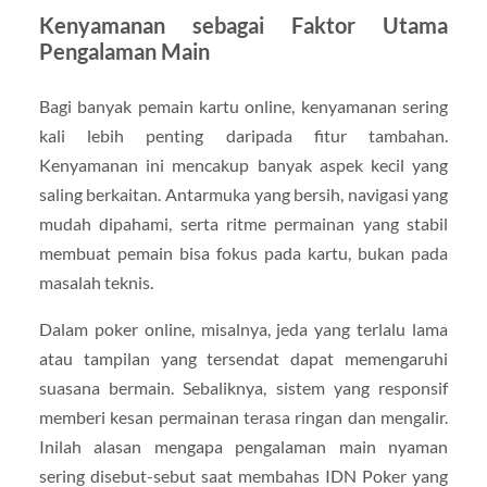
Kenyamanan sebagai Faktor Utama
Pengalaman Main
Bagi banyak pemain kartu online, kenyamanan sering
kali lebih penting daripada fitur tambahan.
Kenyamanan ini mencakup banyak aspek kecil yang
saling berkaitan. Antarmuka yang bersih, navigasi yang
mudah dipahami, serta ritme permainan yang stabil
membuat pemain bisa fokus pada kartu, bukan pada
masalah teknis.
Dalam poker online, misalnya, jeda yang terlalu lama
atau tampilan yang tersendat dapat memengaruhi
suasana bermain. Sebaliknya, sistem yang responsif
memberi kesan permainan terasa ringan dan mengalir.
Inilah alasan mengapa pengalaman main nyaman
sering disebut-sebut saat membahas IDN Poker yang