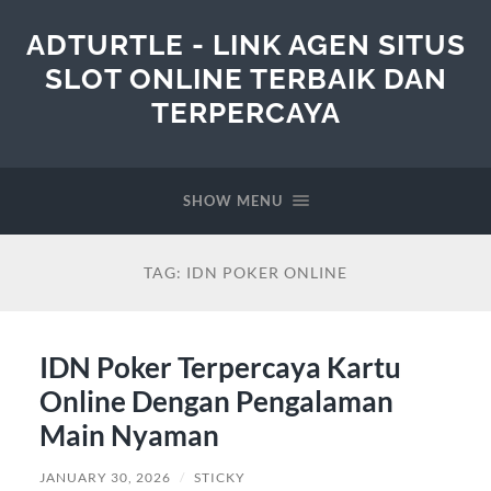
ADTURTLE - LINK AGEN SITUS
SLOT ONLINE TERBAIK DAN
TERPERCAYA
SHOW MENU
TAG:
IDN POKER ONLINE
IDN Poker Terpercaya Kartu
Online Dengan Pengalaman
Main Nyaman
JANUARY 30, 2026
/
STICKY