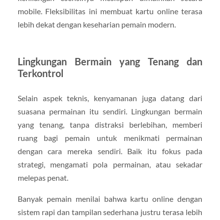
mobile. Fleksibilitas ini membuat kartu online terasa
lebih dekat dengan keseharian pemain modern.
Lingkungan Bermain yang Tenang dan
Terkontrol
Selain aspek teknis, kenyamanan juga datang dari
suasana permainan itu sendiri. Lingkungan bermain
yang tenang, tanpa distraksi berlebihan, memberi
ruang bagi pemain untuk menikmati permainan
dengan cara mereka sendiri. Baik itu fokus pada
strategi, mengamati pola permainan, atau sekadar
melepas penat.
Banyak pemain menilai bahwa kartu online dengan
sistem rapi dan tampilan sederhana justru terasa lebih