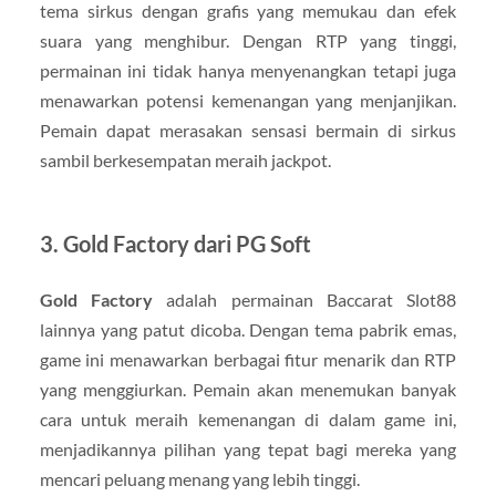
tema sirkus dengan grafis yang memukau dan efek
suara yang menghibur. Dengan RTP yang tinggi,
permainan ini tidak hanya menyenangkan tetapi juga
menawarkan potensi kemenangan yang menjanjikan.
Pemain dapat merasakan sensasi bermain di sirkus
sambil berkesempatan meraih jackpot.
3. Gold Factory dari PG Soft
Gold Factory
adalah permainan Baccarat Slot88
lainnya yang patut dicoba. Dengan tema pabrik emas,
game ini menawarkan berbagai fitur menarik dan RTP
yang menggiurkan. Pemain akan menemukan banyak
cara untuk meraih kemenangan di dalam game ini,
menjadikannya pilihan yang tepat bagi mereka yang
mencari peluang menang yang lebih tinggi.