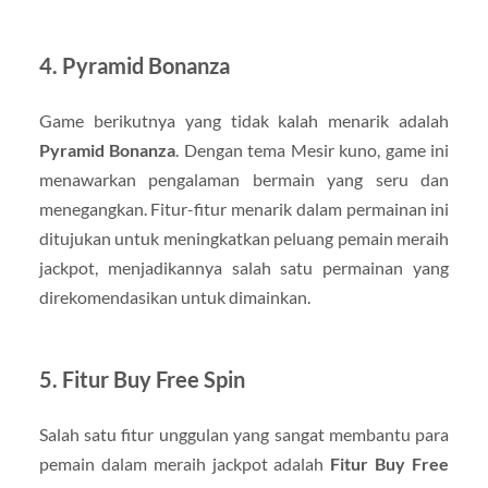
4. Pyramid Bonanza
Game berikutnya yang tidak kalah menarik adalah
Pyramid Bonanza
. Dengan tema Mesir kuno, game ini
menawarkan pengalaman bermain yang seru dan
menegangkan. Fitur-fitur menarik dalam permainan ini
ditujukan untuk meningkatkan peluang pemain meraih
jackpot, menjadikannya salah satu permainan yang
direkomendasikan untuk dimainkan.
5. Fitur Buy Free Spin
Salah satu fitur unggulan yang sangat membantu para
pemain dalam meraih jackpot adalah
Fitur Buy Free