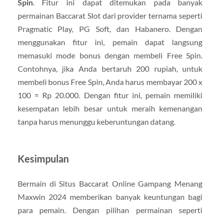
Spin
. Fitur ini dapat ditemukan pada banyak
permainan Baccarat Slot dari provider ternama seperti
Pragmatic Play, PG Soft, dan Habanero. Dengan
menggunakan fitur ini, pemain dapat langsung
memasuki mode bonus dengan membeli Free Spin.
Contohnya, jika Anda bertaruh 200 rupiah, untuk
membeli bonus Free Spin, Anda harus membayar 200 x
100 = Rp 20.000. Dengan fitur ini, pemain memiliki
kesempatan lebih besar untuk meraih kemenangan
tanpa harus menunggu keberuntungan datang.
Kesimpulan
Bermain di Situs Baccarat Online Gampang Menang
Maxwin 2024 memberikan banyak keuntungan bagi
para pemain. Dengan pilihan permainan seperti